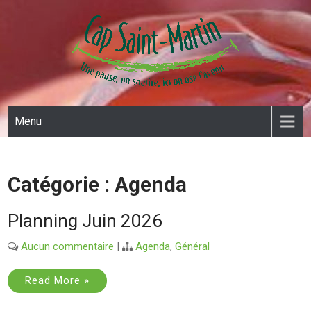
Skip
to
content
CAP SAINT MARTIN
Menu
Catégorie :
Agenda
Planning Juin 2026
Aucun commentaire
|
Agenda
,
Général
Read More »