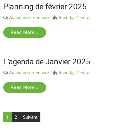
Planning de février 2025
Aucun commentaire
|
Agenda
,
Général
Read More »
L’agenda de Janvier 2025
Aucun commentaire
|
Agenda
,
Général
Read More »
Pagination
1
2
Suivant
des