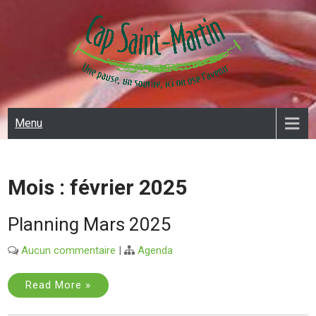
Skip
to
content
CAP SAINT MARTIN
Menu
Mois :
février 2025
Planning Mars 2025
Aucun commentaire
|
Agenda
Read More »