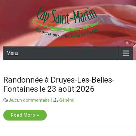
Skip
to
content
CAP SAINT MARTIN
Menu
Randonnée à Druyes-Les-Belles-
Fontaines le 23 août 2026
Aucun commentaire
|
Général
Read More »