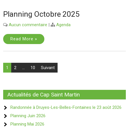
Planning Octobre 2025
Aucun commentaire
|
Agenda
Read More »
Pagination
1
2
…
10
Suivant
des
publications
Actualités de Cap Saint Martin
Randonnée à Druyes-Les-Belles-Fontaines le 23 août 2026
Planning Juin 2026
Planning Mai 2026