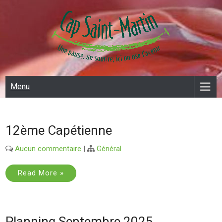
Skip
to
content
CAP SAINT MARTIN
Menu
12ème Capétienne
Aucun commentaire
|
Général
Read More »
Planning Septembre 2025