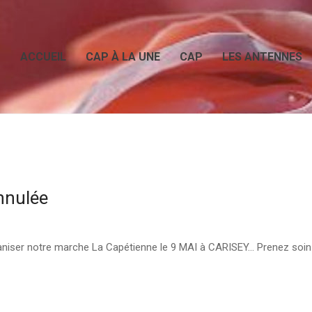
ACCUEIL
CAP À LA UNE
CAP
LES ANTENNES
nnulée
ganiser notre marche La Capétienne le 9 MAI à CARISEY… Prenez soin