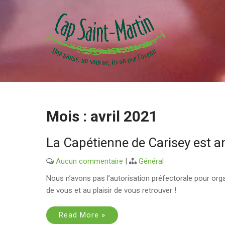
Skip
to
content
CAP SAINT MARTIN
Mois :
avril 2021
La Capétienne de Carisey est a
Aucun commentaire
|
Général
Nous n’avons pas l’autorisation préfectorale pour or
de vous et au plaisir de vous retrouver !
Read More »