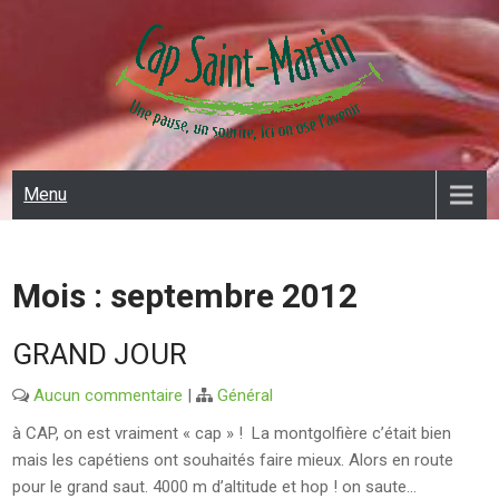
Skip
to
content
CAP SAINT MARTIN
Menu
Mois :
septembre 2012
GRAND JOUR
Aucun commentaire
|
Général
à CAP, on est vraiment « cap » ! La montgolfière c’était bien
mais les capétiens ont souhaités faire mieux. Alors en route
pour le grand saut. 4000 m d’altitude et hop ! on saute…