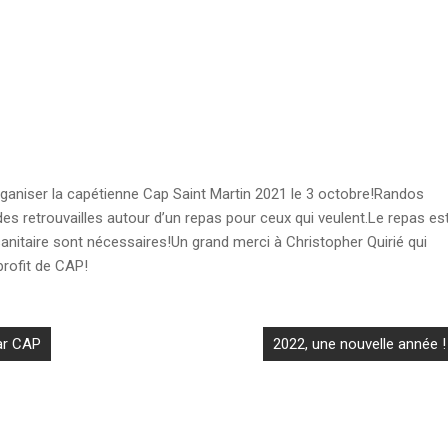
aniser la capétienne Cap Saint Martin 2021 le 3 octobre!Randos
es retrouvailles autour d’un repas pour ceux qui veulent.Le repas es
nitaire sont nécessaires!Un grand merci à Christopher Quirié qui
profit de CAP!
ar CAP
2022, une nouvelle année !