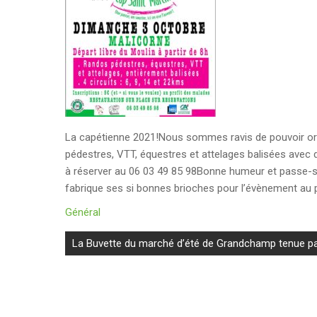
La capétienne 2021!Nous sommes ravis de pouvoir org
pédestres, VTT, équestres et attelages balisées avec d
à réserver au 06 03 49 85 98Bonne humeur et passe-sa
fabrique ses si bonnes brioches pour l’évènement au 
Général
Navigation
La Buvette du marché d’été de Grandchamp tenue p
de
l’article