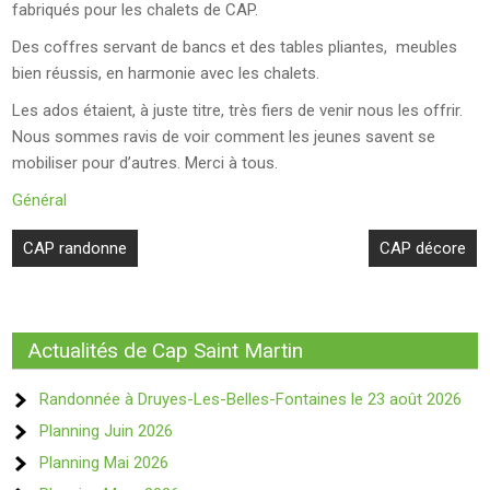
fabriqués pour les chalets de CAP.
Des coffres servant de bancs et des tables pliantes, meubles
bien réussis, en harmonie avec les chalets.
Les ados étaient, à juste titre, très fiers de venir nous les offrir.
Nous sommes ravis de voir comment les jeunes savent se
mobiliser pour d’autres. Merci à tous.
Général
Navigation
CAP randonne
CAP décore
de
l’article
Actualités de Cap Saint Martin
Randonnée à Druyes-Les-Belles-Fontaines le 23 août 2026
Planning Juin 2026
Planning Mai 2026