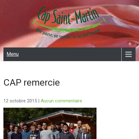
Skip
to
content
CAP SAINT MARTIN
Menu
CAP remercie
12 octobre 2015
|
Aucun commentaire