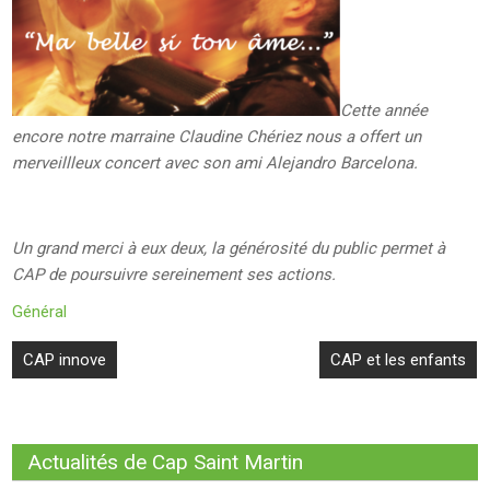
Cette année
encore notre marraine Claudine Chériez nous a offert un
merveillleux concert avec son ami Alejandro Barcelona.
Un grand merci à eux deux, la générosité du public permet à
CAP de poursuivre sereinement ses actions.
Général
Navigation
CAP innove
CAP et les enfants
de
l’article
Actualités de Cap Saint Martin