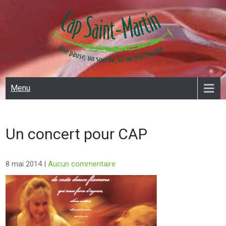
Skip
to
content
CAP SAINT MARTIN
Menu
Un concert pour CAP
8 mai 2014
|
Aucun commentaire