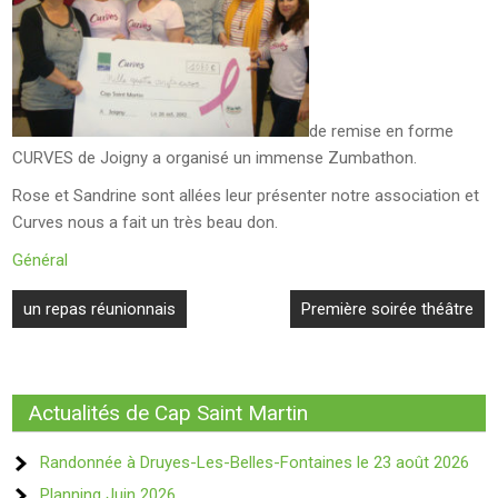
de remise en forme
CURVES de Joigny a organisé un immense Zumbathon.
Rose et Sandrine sont allées leur présenter notre association et
Curves nous a fait un très beau don.
Général
Navigation
un repas réunionnais
Première soirée théâtre
de
l’article
Actualités de Cap Saint Martin
Randonnée à Druyes-Les-Belles-Fontaines le 23 août 2026
Planning Juin 2026